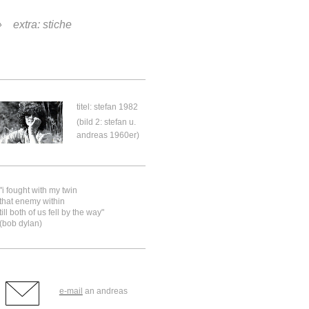
extra: stiche
titel: stefan 1982
(bild 2: stefan u.
andreas 1960er)
"i fought with my twin
that enemy within
till both of us fell by the way"
(bob dylan)
e-mail
an andreas