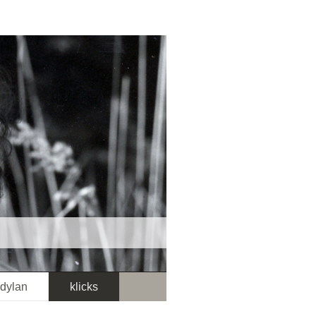
dylan
klicks