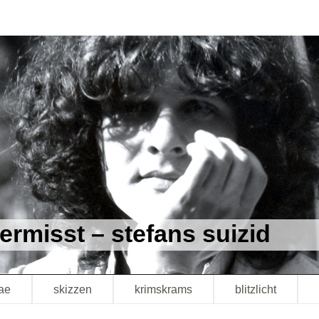
vermisst – stefans suizid
tae
skizzen
krimskrams
blitzlicht